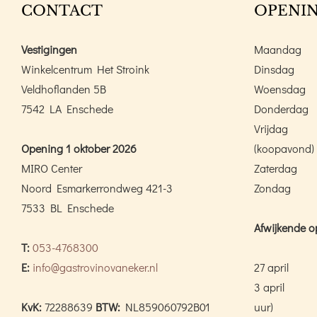
CONTACT
OPENIN
Vestigingen
Maandag
Winkelcentrum Het Stroink
Dinsdag
Veldhoflanden 5B
Woensdag
7542 LA Enschede
Donderdag
Vrijdag
Opening 1 oktober 2026
(koopavond)
MIRO Center
Zaterdag
Noord Esmarkerrondweg 421-3
Zondag
7533 BL Enschede
Afwijkende o
T:
053-4768300
E:
info@gastrovinovaneker.nl
27 april
3 april
KvK:
72288639
BTW:
NL859060792B01
uur)