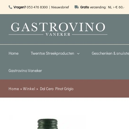
Ga
Vragen?
053 476 8300
| Nieuwsbrief
Gratis
verzending: NL > € 60,-
naar
inhoud
Home
Twentse Streekproducten
Geschenken & snuiste
Gastrovino Vaneker
Home
»
Winkel
»
Dal Cero Pinot Grigio