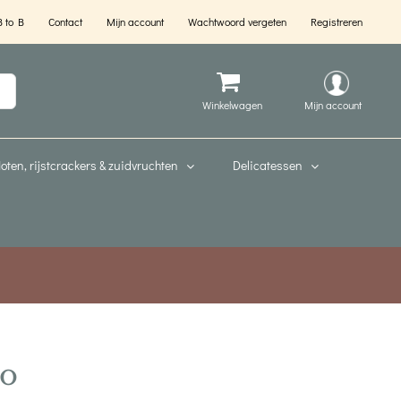
B to B
Contact
Mijn account
Wachtwoord vergeten
Registreren
Mijn account
oten, rijstcrackers & zuidvruchten
Delicatessen
io