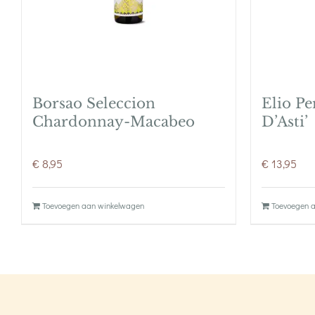
Borsao Seleccion
Elio Pe
Chardonnay-Macabeo
D’Asti’
€
8,95
€
13,95
Toevoegen aan winkelwagen
Toevoegen 