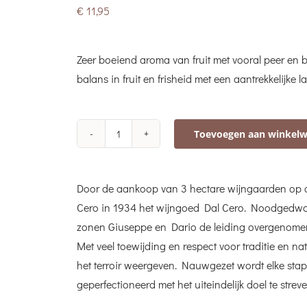
€
11,95
Zeer boeiend aroma van fruit met vooral peer en
balans in fruit en frisheid met een aantrekkelijke 
Toevoegen aan winkel
Dal
Cero
Pinot
Door de aankoop van 3 hectare wijngaarden op de
Grigio
Cero in 1934 het wijngoed Dal Cero. Noodgedwon
aantal
zonen Giuseppe en Dario de leiding overgenomen 
Met veel toewijding en respect voor traditie en n
het terroir weergeven. Nauwgezet wordt elke stap 
geperfectioneerd met het uiteindelijk doel te streve