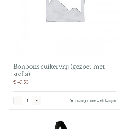
Bonbons suikervrij (gezoet met
stefia)
€
49,50
Bonbons
Toevoegen aan winkelwagen
suikervrij
(gezoet
met