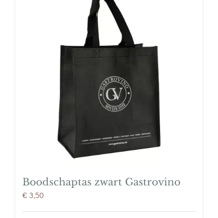
stefia)
aantal
Boodschaptas zwart Gastrovino
€
3,50