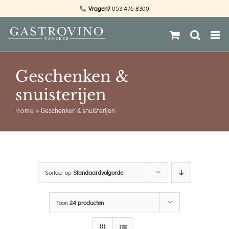
Ga
Vragen?
053 476 8300
naar
inhoud
Geschenken &
snuisterijen
Home
»
Geschenken & snuisterijen
Sorteer op
Standaardvolgorde
Toon
24 producten