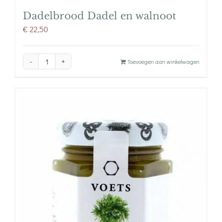
Dadelbrood Dadel en walnoot
€
22,50
Dadelbrood
Toevoegen aan winkelwagen
Dadel
en
walnoot
aantal