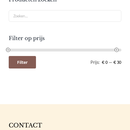
Filter op prijs
Prijs:
—
Filter
€ 0
€ 30
Min.
Max.
prijs
prijs
CONTACT