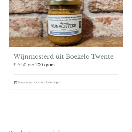
amandelen
aantal
Wijnmosterd uit Boekelo Twente
€
5,50
per 200 gram
Toevoegen aan winkelwagen