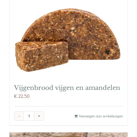
Vijgenbrood vijgen en amandelen
€
22,50
Vijgenbrood
Toevoegen aan winkelwagen
vijgen
en