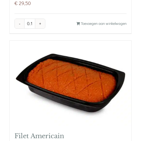
€
29,50
Bourgondische
Toevoegen aan winkelwagen
paté
aantal
Filet Americain