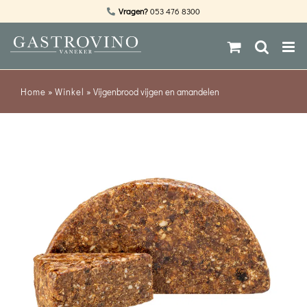
Ga
Vragen?
053 476 8300
naar
inhoud
Home
»
Winkel
»
Vijgenbrood vijgen en amandelen