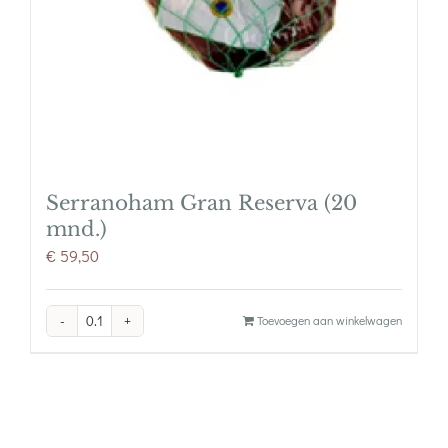
Serranoham Gran Reserva (20
mnd.)
€
59,50
Serranoham
Toevoegen aan winkelwagen
Gran
Reserva
(20
mnd.)