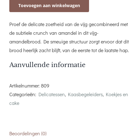
Toevoegen aan winkelwagen
en
amandelen
Proef de delicate zoetheid van de vijg gecombineerd met
aantal
de subtiele crunch van amandel in dit vijg-
amandelbrood. De smeuïge structuur zorgt ervoor dat dit
brood heerlijk zacht blijft, van de eerste tot de laatste hap.
Aanvullende informatie
Artikelnummer:
809
Categorieën:
Delicatessen
,
Kaasbegeleiders
,
Koekjes en
cake
Beoordelingen (0)