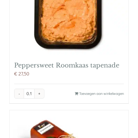
Peppersweet Roomkaas tapenade
€
27,50
Peppersweet
Toevoegen aan winkelwagen
Roomkaas
tapenade
aantal