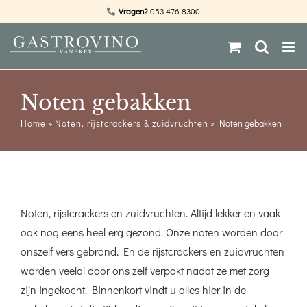
Ga
Vragen?
053 476 8300
naar
inhoud
Noten gebakken
Home
»
Noten, rijstcrackers & zuidvruchten
»
Noten gebakken
Noten, rijstcrackers en zuidvruchten. Altijd lekker en vaak
ook nog eens heel erg gezond. Onze noten worden door
onszelf vers gebrand. En de rijstcrackers en zuidvruchten
worden veelal door ons zelf verpakt nadat ze met zorg
zijn ingekocht. Binnenkort vindt u alles hier in de