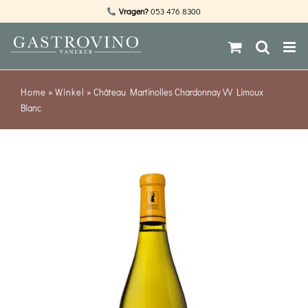
Ga
Vragen?
053 476 8300
naar
inhoud
Home
»
Winkel
»
Château Martinolles Chardonnay VV Limoux
Blanc