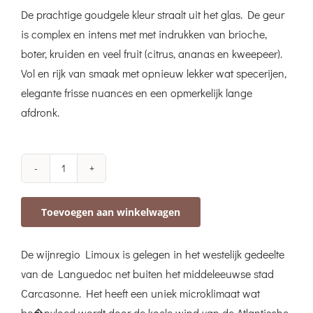
De prachtige goudgele kleur straalt uit het glas. De geur
is complex en intens met met indrukken van brioche,
boter, kruiden en veel fruit (citrus, ananas en kweepeer).
Vol en rijk van smaak met opnieuw lekker wat specerijen,
elegante frisse nuances en een opmerkelijk lange
afdronk.
Château
Martinolles
Toevoegen aan winkelwagen
Chardonnay
VV
De wijnregio Limoux is gelegen in het westelijk gedeelte
Limoux
van de Languedoc net buiten het middeleeuwse stad
Blanc
Carcasonne. Het heeft een uniek microklimaat wat
aantal
be�nvloed wordt door de koele wind van de Atlantische