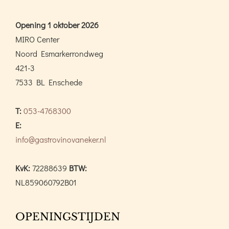
Opening 1 oktober 2026
MIRO Center
Noord Esmarkerrondweg
421-3
7533 BL Enschede
T:
053-4768300
E:
info@gastrovinovaneker.nl
KvK:
72288639
BTW:
NL859060792B01
OPENINGSTIJDEN