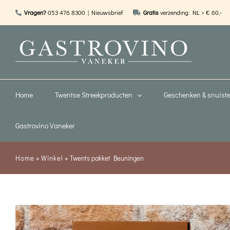
Ga
Vragen?
053 476 8300
| Nieuwsbrief
Gratis
verzending: NL > € 60,-
naar
inhoud
Home
Twentse Streekproducten
Geschenken & snuiste
Gastrovino Vaneker
Home
»
Winkel
»
Twents pakket Beuningen