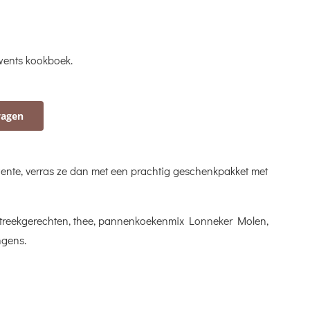
wents kookboek.
wagen
Twente, verras ze dan met een prachtig geschenkpakket met
 streekgerechten, thee, pannenkoekenmix Lonneker Molen,
ngens.