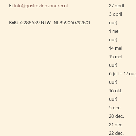
E:
info@gastrovinovaneker.nl
27 april
3 april
KvK:
72288639
BTW:
NL859060792B01
uur)
1 mei
uur)
14 mei
15 mei
uur)
6 juli – 17 au
uur)
16 okt.
uur)
5 dec.
20 dec.
21 dec.
22 dec.