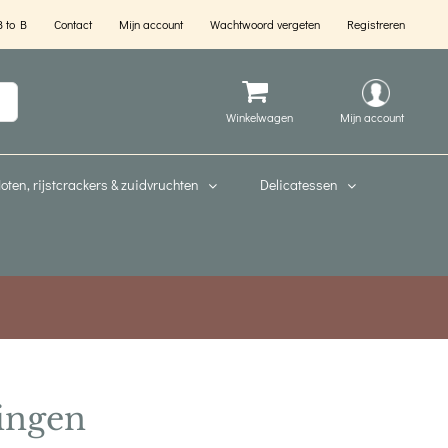
B to B
Contact
Mijn account
Wachtwoord vergeten
Registreren
Mijn account
oten, rijstcrackers & zuidvruchten
Delicatessen
ingen