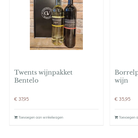
Twents wijnpakket
Borrelp
Bentelo
wijn
€
37,95
€
35,95
Toevoegen aan winkelwagen
Toevoegen 