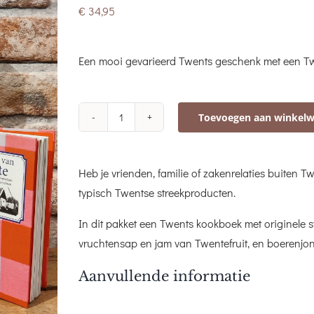
€
34,95
Een mooi gevarieerd Twents geschenk met een T
Toevoegen aan winkel
Twents
pakket
Beuningen
Heb je vrienden, familie of zakenrelaties buiten 
aantal
typisch Twentse streekproducten.
In dit pakket een Twents kookboek met originele
vruchtensap en jam van Twentefruit, en boerenjo
Aanvullende informatie