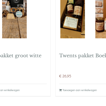
akket groot witte
Twents pakket Boe
€
26,95
aan winkelwagen
Toevoegen aan winkelwagen