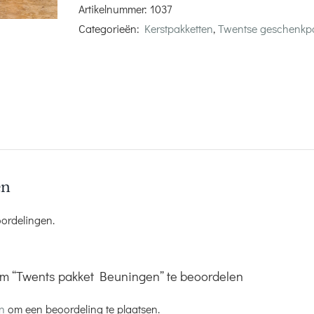
Artikelnummer:
1037
Categorieën:
Kerstpakketten
,
Twentse geschenkpa
en
oordelingen.
m “Twents pakket Beuningen” te beoordelen
jn
om een beoordeling te plaatsen.