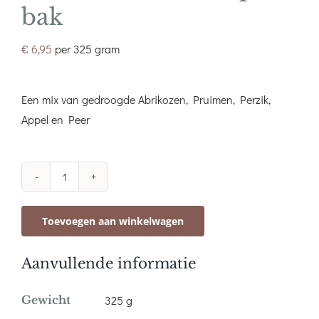
bak
€
6,95
per 325 gram
Een mix van gedroogde Abrikozen, Pruimen, Perzik,
Appel en Peer
Tutti
frutti
Toevoegen aan winkelwagen
zonder
pit
Aanvullende informatie
bak
aantal
Gewicht
325 g