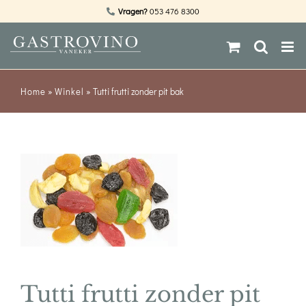
Ga
Vragen?
053 476 8300
naar
inhoud
Home
»
Winkel
»
Tutti frutti zonder pit bak
Tutti frutti zonder pit