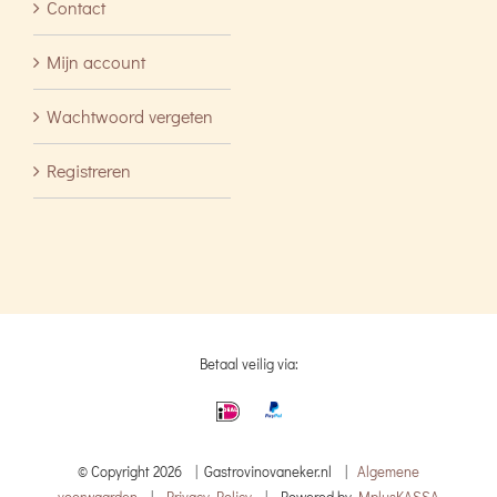
Contact
Mijn account
Wachtwoord vergeten
Registreren
Betaal veilig via:
© Copyright
2026 | Gastrovinovaneker.nl |
Algemene
voorwaarden
|
Privacy Policy
| Powered by
MplusKASSA