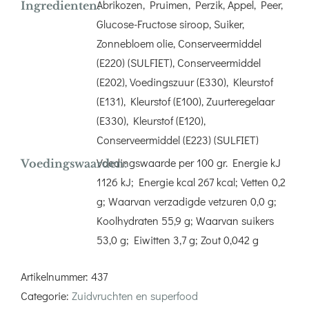
Abrikozen, Pruimen, Perzik, Appel, Peer,
Ingredienten:
Glucose-Fructose siroop, Suiker,
Zonnebloem olie, Conserveermiddel
(E220) (SULFIET), Conserveermiddel
(E202), Voedingszuur (E330), Kleurstof
(E131), Kleurstof (E100), Zuurteregelaar
(E330), Kleurstof (E120),
Conserveermiddel (E223) (SULFIET)
Voedingswaarde per 100 gr. Energie kJ
Voedingswaarden:
1126 kJ; Energie kcal 267 kcal; Vetten 0,2
g; Waarvan verzadigde vetzuren 0,0 g;
Koolhydraten 55,9 g; Waarvan suikers
53,0 g; Eiwitten 3,7 g; Zout 0,042 g
Artikelnummer:
437
Categorie:
Zuidvruchten en superfood