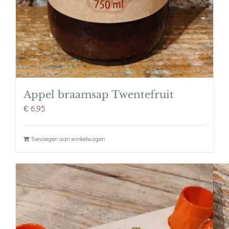
Appel braamsap Twentefruit
€
6,95
Toevoegen aan winkelwagen