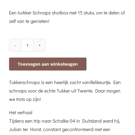
Een turkker Schnaps shotbox met 15 stuks, om te delen of
zelf van te genieten!
Tukker
Schnaps
Toevoegen aan winkelwagen
shotbox
a
Tukkerschnaps is een heerlijk zacht vanillelikeurtje. Een
15
schnaps voor de echte Tukker uit Twente. Daar mogen
stuks
we trots op zijn!
aantal
Het verhaal
Tijdens een trip naar Schalke 04 in Duitsland werd hij,
Julian ter Horst, constant geconfronteerd met een