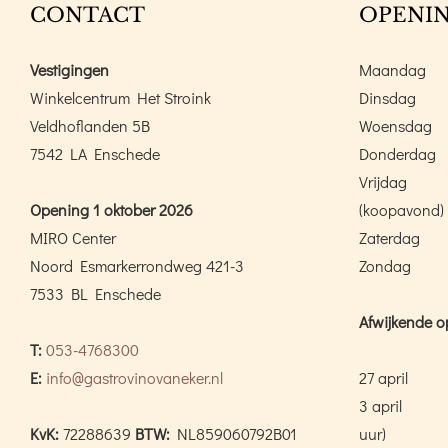
CONTACT
OPENIN
Vestigingen
Maandag
Winkelcentrum Het Stroink
Dinsdag
Veldhoflanden 5B
Woensdag
7542 LA Enschede
Donderdag
Vrijdag
Opening 1 oktober 2026
(koopavond)
MIRO Center
Zaterdag
Noord Esmarkerrondweg 421-3
Zondag
7533 BL Enschede
Afwijkende o
T:
053-4768300
E:
info@gastrovinovaneker.nl
27 april
3 april
KvK:
72288639
BTW:
NL859060792B01
uur)