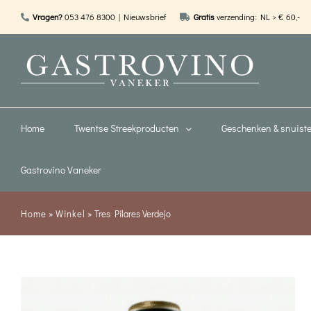
Ga
Vragen?
053 476 8300
| Nieuwsbrief
Gratis
verzending: NL > € 60,-
naar
inhoud
Home
Twentse Streekproducten
Geschenken & snuiste
Gastrovino Vaneker
Home
»
Winkel
»
Tres Pilares Verdejo