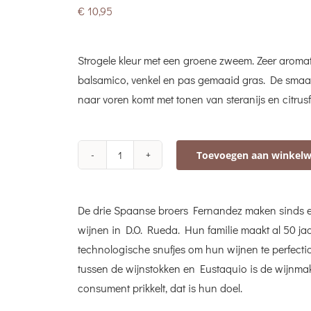
€
10,95
Strogele kleur met een groene zweem. Zeer aromati
balsamico, venkel en pas gemaaid gras. De smaak i
naar voren komt met tonen van steranijs en citrusf
Toevoegen aan winkel
Tres
Pilares
Verdejo
De drie Spaanse broers Fernandez maken sinds e
aantal
wijnen in D.O. Rueda. Hun familie maakt al 50 jaa
technologische snufjes om hun wijnen te perfecti
tussen de wijnstokken en Eustaquio is de wijnmak
consument prikkelt, dat is hun doel.