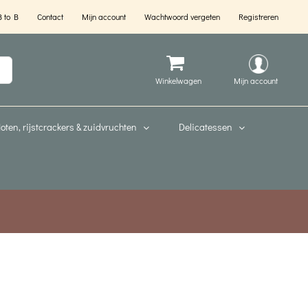
B to B
Contact
Mijn account
Wachtwoord vergeten
Registreren
Mijn account
oten, rijstcrackers & zuidvruchten
Delicatessen