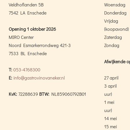
Veldhoflanden 5B
Woensdag
7542 LA Enschede
Donderdag
Vrijdag
Opening 1 oktober 2026
(koopavond)
MIRO Center
Zaterdag
Noord Esmarkerrondweg 421-3
Zondag
7533 BL Enschede
Afwijkende o
T:
053-4768300
E:
info@gastrovinovaneker.nl
27 april
3 april
KvK:
72288639
BTW:
NL859060792B01
uur)
1 mei
uur)
14 mei
15 mei