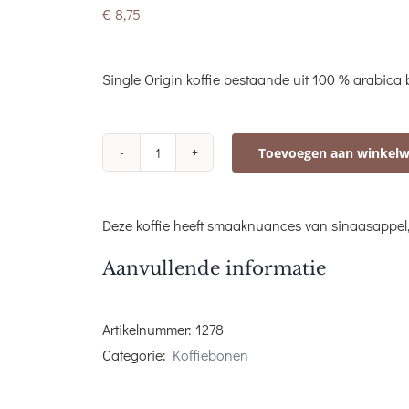
€
8,75
Single Origin koffie bestaande uit 100 % arabica
Toevoegen aan winkel
Mocca
d'Or
Colombia
Deze koffie heeft smaaknuances van sinaasappel, 
supremo
250gr.
Aanvullende informatie
aantal
Artikelnummer:
1278
Categorie:
Koffiebonen