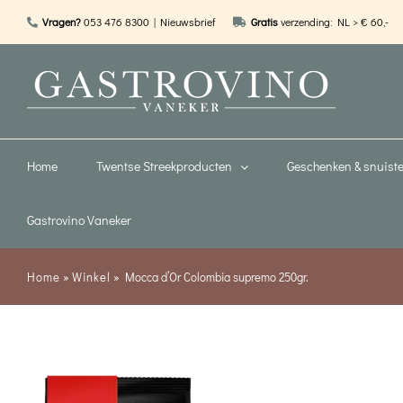
Ga
Vragen?
053 476 8300
| Nieuwsbrief
Gratis
verzending: NL > € 60,-
naar
inhoud
Home
Twentse Streekproducten
Geschenken & snuiste
Gastrovino Vaneker
Home
»
Winkel
»
Mocca d’Or Colombia supremo 250gr.