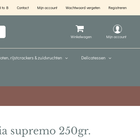
B to B
Contact
Mijn account
Wachtwoord vergeten
Registreren
Mijn account
oten, rijstcrackers & zuidvruchten
Delicatessen
a supremo 250gr.