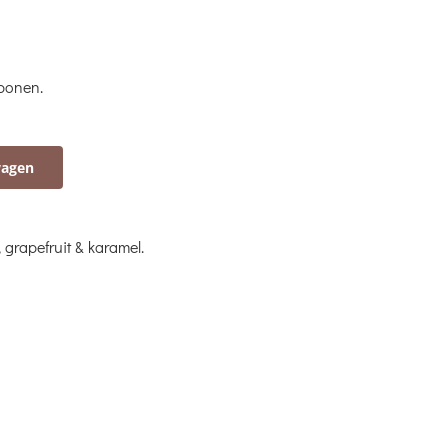
 bonen.
wagen
grapefruit & karamel.