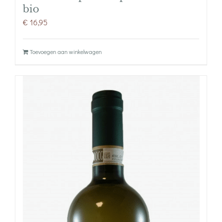
bio
€
16,95
Toevoegen aan winkelwagen