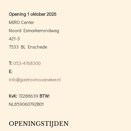
Opening 1 oktober 2026
MIRO Center
Noord Esmarkerrondweg
421-3
7533 BL Enschede
T:
053-4768300
E:
info@gastrovinovaneker.nl
KvK:
72288639
BTW:
NL859060792B01
OPENINGSTIJDEN