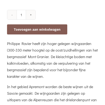
Domaine
Ravier
Toevoegen aan winkelwagen
Apremont
Cru
Philippe Ravier heeft zijn hoger gelegen wijngaarden
Vin
(300-330 meter hoogte) op de oost/zuidhellingen van het
de
bergmassief Mont Granier. De kleiachtige bodem met
Savoie
kalkinvloeden, afkomstig van de verpulvering van het
aantal
bergmassief zijn bepalend voor het bijzonder fijne
karakter van de wijnen.
In het gebied Apremont worden de beste wijnen uit de
Savoie gemaakt. De wijngaarden zijn gelegen op
uitlopers van de Alpenreuzen die het drielandenpunt van