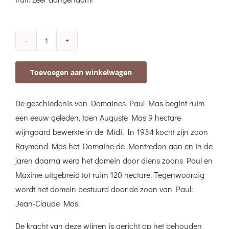
Côte
Mas
Toevoegen aan winkelwagen
Rosé
Aurore
De geschiedenis van Domaines Paul Mas begint ruim
aantal
een eeuw geleden, toen Auguste Mas 9 hectare
wijngaard bewerkte in de Midi. In 1934 kocht zijn zoon
Raymond Mas het Domaine de Montredon aan en in de
jaren daarna werd het domein door diens zoons Paul en
Maxime uitgebreid tot ruim 120 hectare. Tegenwoordig
wordt het domein bestuurd door de zoon van Paul:
Jean-Claude Mas.
De kracht van deze wijnen is gericht op het behouden