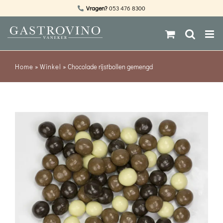
Ga
Vragen?
053 476 8300
naar
inhoud
Home
»
Winkel
»
Chocolade rijstbollen gemengd