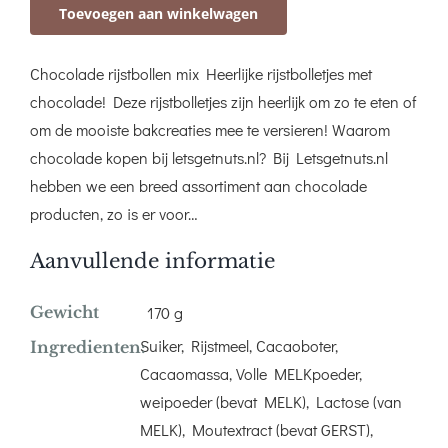
Toevoegen aan winkelwagen
gemengd
aantal
Chocolade rijstbollen mix Heerlijke rijstbolletjes met
chocolade! Deze rijstbolletjes zijn heerlijk om zo te eten of
om de mooiste bakcreaties mee te versieren! Waarom
chocolade kopen bij letsgetnuts.nl? Bij Letsgetnuts.nl
hebben we een breed assortiment aan chocolade
producten, zo is er voor…
Aanvullende informatie
Gewicht
170 g
Suiker, Rijstmeel, Cacaoboter,
Ingredienten:
Cacaomassa, Volle MELKpoeder,
weipoeder (bevat MELK), Lactose (van
MELK), Moutextract (bevat GERST),