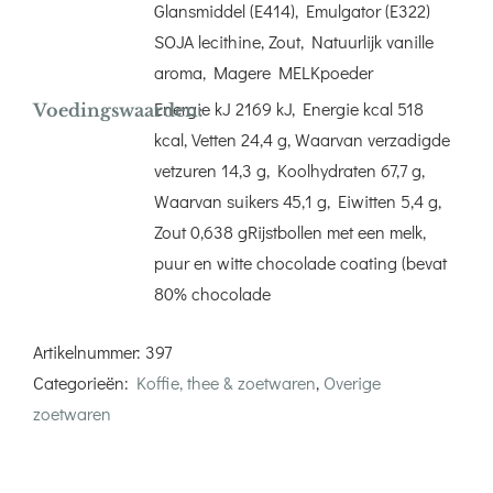
Glansmiddel (E414), Emulgator (E322)
SOJA lecithine, Zout, Natuurlijk vanille
aroma, Magere MELKpoeder
Energie kJ 2169 kJ, Energie kcal 518
Voedingswaarden:
kcal, Vetten 24,4 g, Waarvan verzadigde
vetzuren 14,3 g, Koolhydraten 67,7 g,
Waarvan suikers 45,1 g, Eiwitten 5,4 g,
Zout 0,638 gRijstbollen met een melk,
puur en witte chocolade coating (bevat
80% chocolade
Artikelnummer:
397
Categorieën:
Koffie, thee & zoetwaren
,
Overige
zoetwaren