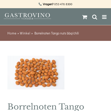
Ga
Vragen?
053 476 8300
naar
inhoud
Home
»
Winkel
»
Borrelnoten Tango nuts bbq/chili
Borrelnoten Tango