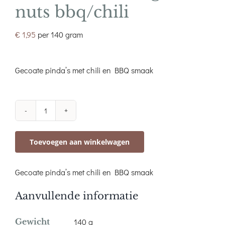
nuts bbq/chili
€
1,95
per 140 gram
Gecoate pinda’s met chili en BBQ smaak
Borrelnoten
Tango
Toevoegen aan winkelwagen
nuts
bbq/chili
Gecoate pinda’s met chili en BBQ smaak
aantal
Aanvullende informatie
Gewicht
140 g