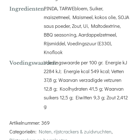
PINDA, TARWEbloem, Suiker,
Ingredienten:
maiszetmeel, Maismeel, kokos olie, SOJA
saus poeder, Zout, Ui, Maltodextrine,
BBQ seasoning, Aardappelzetmeel,
Rijsmiddel, Voedingszuur (E330),
Knoflook
Voedingswaarde per 100 gr. Energie kJ
Voedingswaarden:
2284 kJ; Energie kcal 549 kcal; Vetten
37,8 g; Waarvan verzadigde vetzuren
12,8 g; Koolhydraten 41,5 g; Waarvan
suikers 12,5 g; Eiwitten 9,3 g; Zout 2,412
g
Artikelnummer:
369
Categorieën:
Noten, rijstcrackers & zuidvruchten
,