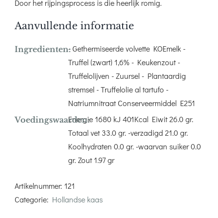
Door het rijpingsprocess is die heerlijk romig.
Aanvullende informatie
- Gethermiseerde volvette KOEmelk -
Ingredienten:
Truffel (zwart) 1,6% - Keukenzout -
Truffelolijven - Zuursel - Plantaardig
stremsel - Truffelolie al tartufo -
Natriumnitraat Conserveermiddel E251
Energie 1680 kJ 401Kcal Eiwit 26.0 gr.
Voedingswaarden:
Totaal vet 33.0 gr. -verzadigd 21.0 gr.
Koolhydraten 0.0 gr. -waarvan suiker 0.0
gr. Zout 1.97 gr
Artikelnummer:
121
Categorie:
Hollandse kaas