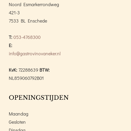
Noord Esmarkerrondweg
421-3
7533 BL Enschede
T:
053-4768300
E:
info@gastrovinovaneker.nl
KvK:
72288639
BTW:
NL859060792B01
OPENINGSTIJDEN
Maandag
Gesloten
Dinsdag