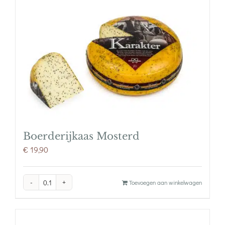
aantal
Boerderijkaas Mosterd
€
19,90
Boerderijkaas
Toevoegen aan winkelwagen
Mosterd
aantal