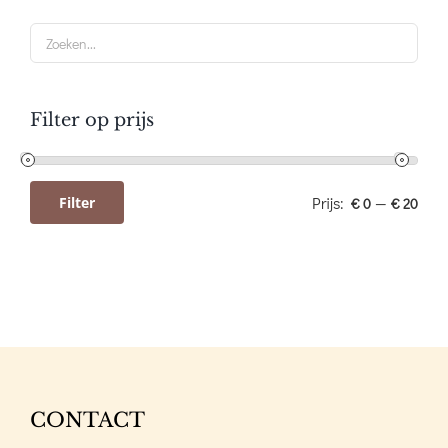
Filter op prijs
Prijs:
—
Filter
€ 0
€ 20
Min.
Max.
prijs
prijs
CONTACT